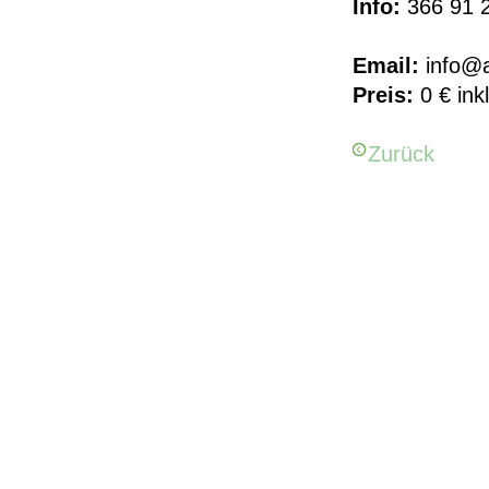
Info:
366 91 
Email:
info@a
Preis:
0 € ink
Zurück