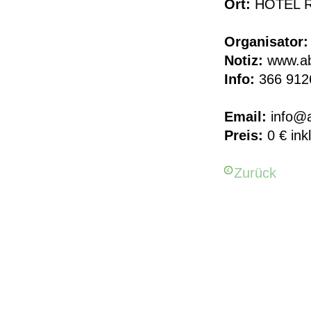
Ort:
HOTEL RA
Organisator:
Notiz:
www.ab
Info:
366 912
Email:
info@a
Preis:
0 € ink
Zurück