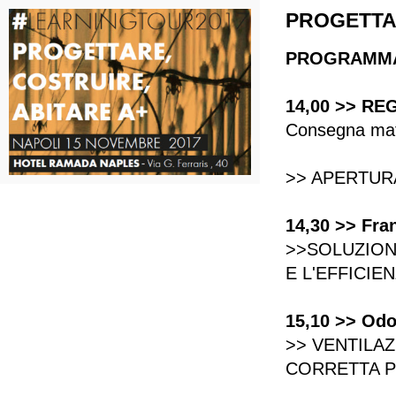
PROGETTAR
PROGRAMM
14,00 >> R
Consegna mate
>> APERTUR
14,30 >> Fra
>>SOLUZION
E L'EFFICI
15,10 >> Odo
>> VENTILA
CORRETTA P