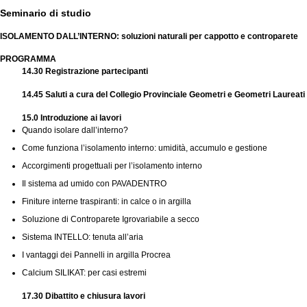
Seminario di studio
ISOLAMENTO DALL’INTERNO: soluzioni naturali per cappotto e controparete
PROGRAMMA
14.30 Registrazione partecipanti
14.45 Saluti a cura del Collegio Provinciale Geometri e Geometri Laureati
15.0 Introduzione ai lavori
Quando isolare dall’interno?
Come funziona l’isolamento interno: umidità, accumulo e gestione
Accorgimenti progettuali per l’isolamento interno
Il sistema ad umido con PAVADENTRO
Finiture interne traspiranti: in calce o in argilla
Soluzione di Controparete Igrovariabile a secco
Sistema INTELLO: tenuta all’aria
I vantaggi dei Pannelli in argilla Procrea
Calcium SILIKAT: per casi estremi
17.30 Dibattito e chiusura lavori