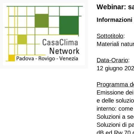
Webinar: sal
Informazioni 
Sottotitolo
:
Materiali natu
Data-Orario
:
12 giugno 202
Programma de
Emissione dei 
e delle soluzi
interno: come 
Soluzioni a se
Soluzioni di p
dB ed Rw 70 