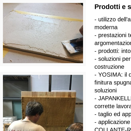
Prodotti e s
- utilizzo dell’a
moderna
- prestazioni 
argomentazio
- prodotti: int
- soluzioni pe
costruzione
- YOSIMA: il 
finitura spugna
soluzioni
- JAPANKELLE:
corrette lavor
- taglio ed ap
- applicazione
COLLANTE-