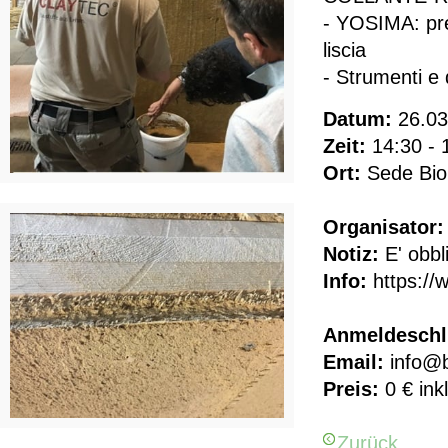
- YOSIMA: pre
liscia
- Strumenti e 
Datum:
26.03
Zeit:
14:30 - 
Ort:
Sede Biom
Organisator:
Notiz:
E' obbl
Info:
https://
Anmeldeschl
Email:
info@b
Preis:
0 € ink
Zurück