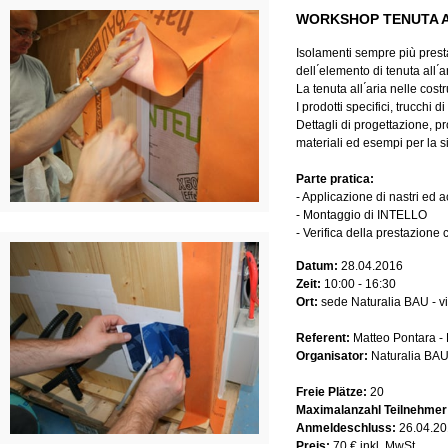
WORKSHOP TENUTA A
Isolamenti sempre più presta
dell ́elemento di tenuta all ́
La tenuta all ́aria nelle cos
I prodotti specifici, trucchi 
Dettagli di progettazione, pro
materiali ed esempi per la si
Parte pratica:
- Applicazione di nastri ed 
- Montaggio di INTELLO
- Verifica della prestazione
Datum:
28.04.2016
Zeit:
10:00 - 16:30
Ort:
sede Naturalia BAU - v
Referent:
Matteo Pontara - 
Organisator:
Naturalia BAU 
Freie Plätze:
20
Maximalanzahl Teilnehmer
Anmeldeschluss:
26.04.20
Preis:
70 € inkl. MwSt.