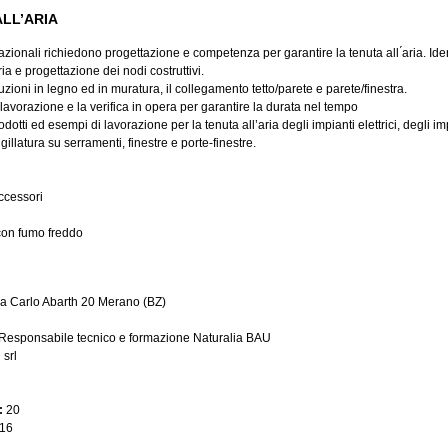
LL’ARIA
zionali richiedono progettazione e competenza per garantire la tenuta all ́aria. Ide
aria e progettazione dei nodi costruttivi.
truzioni in legno ed in muratura, il collegamento tetto/parete e parete/finestra.
di lavorazione e la verifica in opera per garantire la durata nel tempo
dotti ed esempi di lavorazione per la tenuta all’aria degli impianti elettrici, degli imp
gillatura su serramenti, finestre e porte-finestre.
accessori
 con fumo freddo
ia Carlo Abarth 20 Merano (BZ)
Responsabile tecnico e formazione Naturalia BAU
srl
:
20
16