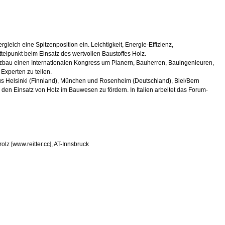
gleich eine Spitzenposition ein. Leichtigkeit, Energie-Effizienz,
telpunkt beim Einsatz des wertvollen Baustoffes Holz.
lzbau einen Internationalen Kongress um Planern, Bauherren, Bauingenieuren,
Experten zu teilen.
aus Helsinki (Finnland), München und Rosenheim (Deutschland), Biel/Bern
 den Einsatz von Holz im Bauwesen zu fördern. In Italien arbeitet das Forum-
lz [www.reitter.cc], AT-Innsbruck