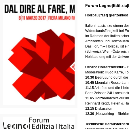
Forum Legno|Edilizia|
Holzbau [fast] grenzenlos!
​Italien hat sich zu einem d
Widerstandsfähigkeit bei Er
Im Rahmen der italienische
Architekten und Holzbauern 
Das Forum – Holzbau ist ei
(Schweiz), Wien (Österreich
Holzbau eng mit der Univer
​Urbane Holzarchitektur – 
Moderation: Hugo Karre, Fo
10.30
Begrüßung durch die 
10.45
Mountain Ressort am Gr
11.15
Art déco und die Liebe
Boris Zeisser, 24H-architec
11.45
Holzbauarchitektur im
Reinhard Kropf, Helen & Ha
12.15
Diskussion
12.30
„Networking – Stehlu
Technische Herausforderu