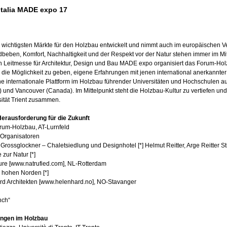
Italia MADE expo 17
er wichtigsten Märkte für den Holzbau entwickelt und nimmt auch im europäischen Ver
dbeben, Komfort, Nachhaltigkeit und der Respekt vor der Natur stehen immer im Mit
n Leitmesse für Architektur, Design und Bau MADE expo organisiert das Forum-Ho
die Möglichkeit zu geben, eigene Erfahrungen mit jenen international anerkannter 
ne internationale Plattform im Holzbau führender Universitäten und Hochschulen 
) und Vancouver (Canada). Im Mittelpunkt steht die Holzbau-Kultur zu vertiefen und
sität Trient zusammen.
Herausforderung für die Zukunft
rum-Holzbau, AT-Lurnfeld
Organisatoren
ossglockner – Chaletsiedlung und Designhotel [*] Helmut Reitter, Arge Reitter Stro
 zur Natur [*]
ture [www.natrufied.com], NL-Rotterdam
 hohen Norden [*]
rd Architekten [www.helenhard.no], NO-Stavanger
nch“
ngen im Holzbau