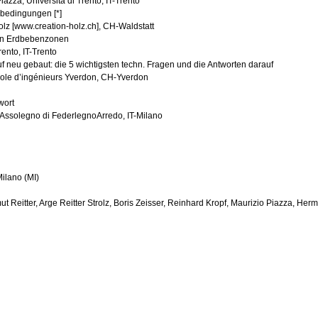
iazza, Università di Trento, IT-Trento
bedingungen [*]
lz [www.creation-holz.ch], CH-Waldstatt
 in Erdbebenzonen
rento, IT-Trento
f neu gebaut: die 5 wichtigsten techn. Fragen und die Antworten darauf
cole d’ingénieurs Yverdon, CH-Yverdon
wort
 Assolegno di FederlegnoArredo, IT-Milano
ilano (MI)
t Reitter, Arge Reitter Strolz, Boris Zeisser, Reinhard Kropf, Maurizio Piazza, H