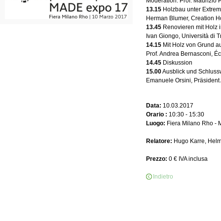
Moderation: Prof. Maurizio P
13.15
Holzbau unter Extrem
Herman Blumer, Creation Ho
13.45
Renovieren mit Holz
Ivan Giongo, Università di T
14.15
Mit Holz von Grund au
Prof. Andrea Bernasconi, É
14.45
Diskussion
15.00
Ausblick und Schluss
Emanuele Orsini, Präsident
Data:
10.03.2017
Orario :
10:30 - 15:30
Luogo:
Fiera Milano Rho - M
Relatore:
Hugo Karre, Helmu
Prezzo:
0 € IVA inclusa
Indietro