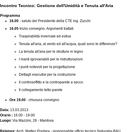
Incontro Tecnico: Gestione dell'Umidità e Tenuta all'Aria
Programma
16.00
- saluto del Presidente della CTE ing. Zucchi
16.05
Inizio convegno. Argomenti trattati:
Traspirabilità invernale ed estiva
Tenuta all'aria, al vento ed all'acqua, quali sono le differenze?
La tenuta all'aria per le strutture in legno
I manti igrovariabili per le ristrutturazioni
I punti notevoli per la progettazione
Dettagli esecutivi per la costruzione
Il controsoffitto e la controparete a secco
Il collegamento tetto-parete
Ore 19.00
- chiusura convegno
Data:
13.03.2013
Orario :
16.00 - 19.00
Luogo:
Via Mazzini, 28 - Mantova
Relatore:
Arch. Matteo Pontara - responsabile ufficio tecnico Naturalia-BAU