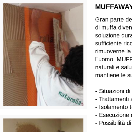
MUFFAWAY: 
Gran parte del
di muffa diven
soluzione dur
sufficiente ric
rimuoverne la 
l´uomo. MUFFA
naturali e sal
mantiene le su
- Situazioni d
- Trattamenti s
- Isolamento t
- Esecuzione d
- Possibilità di