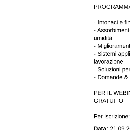
PROGRAMM
- Intonaci e fin
- Assorbimento
umidità
- Miglioramen
- Sistemi appl
lavorazione
- Soluzioni per
- Domande & 
PER IL WEBI
GRATUITO
Per iscrizion
Data:
21.09.2