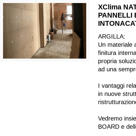
XClima N
PANNELLI 
INTONACAT
ARGILLA:
Un materiale a
finitura inter
propria soluzi
ad una sempre
I vantaggi rela
in nuove strut
ristrutturazion
Vedremo insie
BOARD e dell