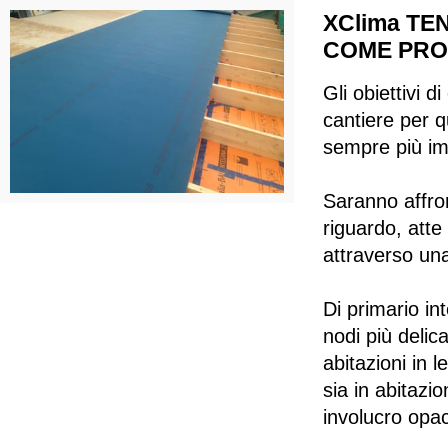
XClima TE
COME PRO
Gli obiettivi 
cantiere per q
sempre più imp
Saranno affron
riguardo, atte
attraverso una 
Di primario in
nodi più delic
abitazioni in 
sia in abitazi
involucro opa