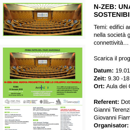
N-ZEB: UN
SOSTENIBI
Temi: edifici 
nella società 
connettività…
Scarica il pr
Datum:
19.01
Zeit:
9.30 -18
Ort:
Aula dei
Referent:
Dott
Gianni Terenz
Giovanni Fiam
Organisator: