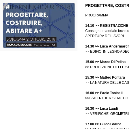
PROGETTARE, COSTRU
PROGRAMMA
14.10 >> REGISTRAZIONE
Consegna materiale tecnico
APERTURA DEI LAVORI
14.30 >> Luca Andermarc
>> EDIFICI IN LEGNO ADEG
15.00 >> Marco Di Pelino
>> PROTEZIONE DELLE S
15.30 >> Matteo Pontara
>> LA NATURA DELLE CAS
16.00 >>
Paolo Toninelli
>>BSILENT: IL RISCIACU
16.30 >> Luca Laudi
>> VERIFICHE IGROMETRI
17.00 >> Guido Gallina