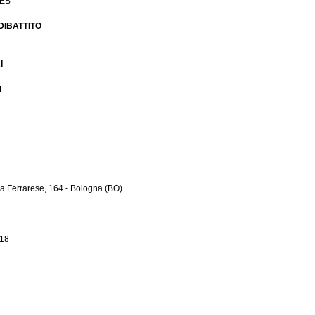
ZEB
DIBATTITO
I
I
errarese, 164 - Bologna (BO)
18