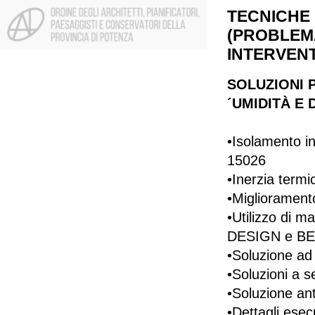
TECNICHE 
(PROBLEMA
INTERVENTI
SOLUZIONI 
´UMIDITÀ E 
•Isolamento i
15026
•Inerzia term
•Migliorament
•Utilizzo di m
DESIGN e B
•Soluzione a
•Soluzioni 
•Soluzione an
•Dettagli esec