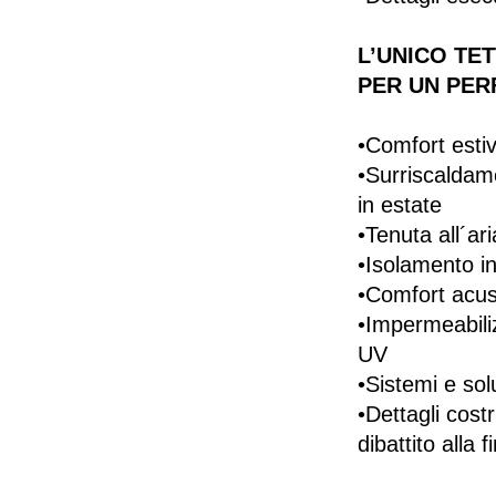
​L’UNICO TE
PER UN PER
•Comfort esti
•Surriscaldame
in estate
•Tenuta all´ar
•Isolamento in
•Comfort acust
•Impermeabili
UV
•Sistemi e sol
•Dettagli costr
dibattito alla 