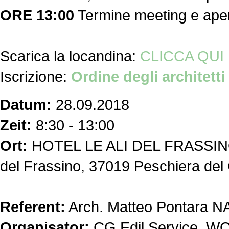
ORE 13:00
Termine meeting e aper
Scarica la locandina:
CLICCA QUI
Iscrizione:
Ordine degli architetti
Datum:
28.09.2018
Zeit:
8:30 - 13:00
Ort:
HOTEL LE ALI DEL FRASSINO - 
del Frassino, 37019 Peschiera del
Referent:
Arch. Matteo Pontara 
Organisator:
CG Edil Service, WOO