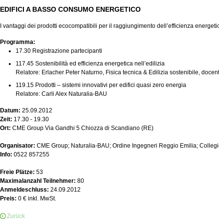
EDIFICI A BASSO CONSUMO ENERGETICO
I vantaggi dei prodotti ecocompatibili per il raggiungimento dell’efficienza energeti
Programma:
17.30 Registrazione partecipanti
117.45 Sostenibilità ed efficienza energetica nell’edilizia
Relatore: Erlacher Peter Naturno, Fisica tecnica & Edilizia sostenibile, docen
119.15 Prodotti – sistemi innovativi per edifici quasi zero energia
Relatore: Carli Alex Naturalia-BAU
Datum:
25.09.2012
Zeit:
17.30 - 19.30
Ort:
CME Group Via Gandhi 5 Chiozza di Scandiano (RE)
Organisator:
CME Group; Naturalia-BAU; Ordine Ingegneri Reggio Emilia; Collegi
Info:
0522 857255
Freie Plätze:
53
Maximalanzahl Teilnehmer:
80
Anmeldeschluss:
24.09.2012
Preis:
0 € inkl. MwSt.
Zurück