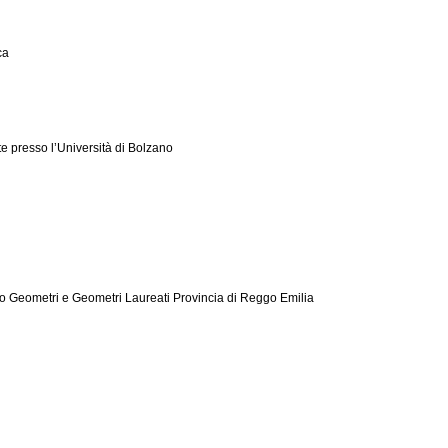
ca
te presso l’Università di Bolzano
o Geometri e Geometri Laureati Provincia di Reggo Emilia