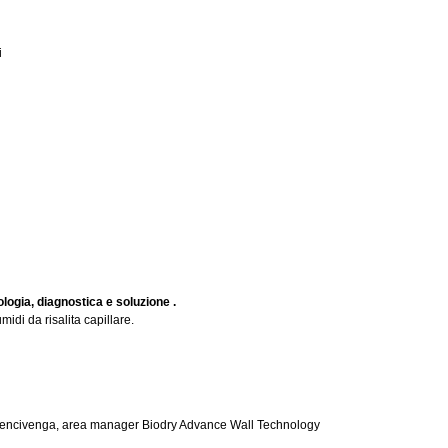
i
atologia, diagnostica e soluzione .
midi da risalita capillare.
o Bencivenga, area manager Biodry Advance Wall Technology