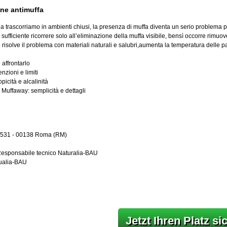
ne antimuffa
 la trascorriamo in ambienti chiusi, la presenza di muffa diventa un serio problema pe
sufficiente ricorrere solo all’eliminazione della muffa visibile, bensì occorre rimuo
solve il problema con materiali naturali e salubri,aumenta la temperatura delle pare
 affrontarlo
enzioni e limiti
picità e alcalinità
 Muffaway: semplicità e dettagli
 1531 - 00138 Roma (RM)
Responsabile tecnico Naturalia-BAU
ualia-BAU
Jetzt Ihren Platz si