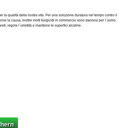
r la qualità della nostra vita. Per una soluzione duratura nel tempo contro il
verne la causa, inoltre molti fungicidi in commercio sono dannosi per l´uomo.
ti, regola l´umidità e mantiene le superfici alcaline.
chern