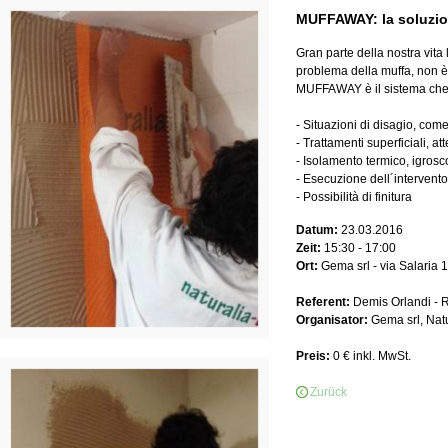
MUFFAWAY: la soluzio
Gran parte della nostra vita
problema della muffa, non è 
MUFFAWAY è il sistema che ri
- Situazioni di disagio, come
- Trattamenti superficiali, att
- Isolamento termico, igrosco
- Esecuzione dell´intervento
- Possibilità di finitura
Datum:
23.03.2016
Zeit:
15:30 - 17:00
Ort:
Gema srl - via Salaria
Referent:
Demis Orlandi - 
Organisator:
Gema srl, Nat
Preis:
0 € inkl. MwSt.
Zurück