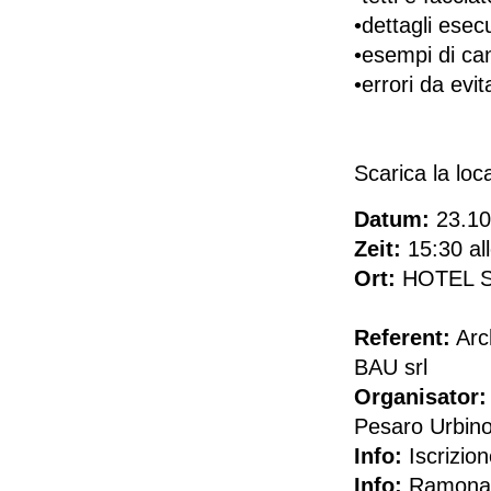
•dettagli esecu
•esempi di can
•errori da evit
Scarica la lo
Datum:
23.10
Zeit:
15:30 al
Ort:
HOTEL SA
Referent:
Arch
BAU srl
Organisator:
Pesaro Urbin
Info:
Iscrizion
Info:
Ramona 