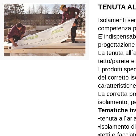
TENUTA AL
Isolamenti se
competenza per
E´indispensabil
progettazione 
La tenuta all´
tetto/parete e
I prodotti spec
del corretto i
caratteristich
La corretta pr
isolamento, pe
Tematiche tra
•tenuta all´ari
•isolamento di
•tetti e faccia