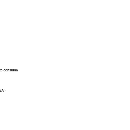
nto consuma
SA )