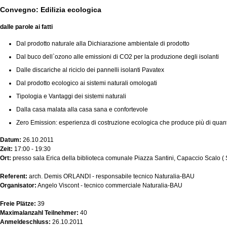
Convegno: Edilizia ecologica
dalle parole ai fatti
Dal prodotto naturale alla Dichiarazione ambientale di prodotto
Dal buco dell`ozono alle emissioni di CO2 per la produzione degli isolanti
Dalle discariche al riciclo dei pannelli isolanti Pavatex
Dal prodotto ecologico ai sistemi naturali omologati
Tipologia e Vantaggi dei sistemi naturali
Dalla casa malata alla casa sana e confortevole
Zero Emission: esperienza di costruzione ecologica che produce più di qua
Datum:
26.10.2011
Zeit:
17:00 - 19:30
Ort:
presso sala Erica della biblioteca comunale Piazza Santini, Capaccio Scalo ( 
Referent:
arch. Demis ORLANDI - responsabile tecnico Naturalia-BAU
Organisator:
Angelo Viscont - tecnico commerciale Naturalia-BAU
Freie Plätze:
39
Maximalanzahl Teilnehmer:
40
Anmeldeschluss:
26.10.2011