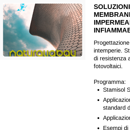
SOLUZIONI
MEMBRANE
IMPERMEAB
INFIAMMAB
Progettazione 
intemperie. S
di resistenza 
fotovoltaici.
Programma:
Stamisol 
Applicazion
standard d
Applicazio
Esempi di 