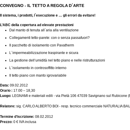
CONVEGNO - IL TETTO A REGOLA D´ARTE
Il sistema, i prodotti, l`esecuzione e … gli errori da evitare!
L’ABC della copertura ad elevate prestazioni
Dal manto di tenuta all`aria alla ventilazione
Collegamenti tetto-parete: con o senza passafuori?
Il pacchetto di isolamento con Pavatherm
L´impermeabilizzazione traspirante e sicura
La gestione dell’umidità nel tetto piano e nelle ristrutturazioni
L´isolamento in controsoffitto interno
Il tetto piano con manto igrovariabile
Data:
09.02.2012
Orario :
17.00 – 18,30
Luogo:
LEGNAMI e materiali edili - via Pietà 106 47039 Savignano sul Rubicone (
Relatore:
sig. CARLO ALBERTO BOI - resp. tecnico commerciale NATURALIA BAU 
Termine d’iscrizione:
08.02.2012
Prezzo:
0 € IVA inclusa