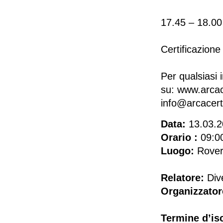
Arch. St
17.45 – 18.
Modera: I
Certificazion
Per qualsiasi 
su: www.arcac
info@arcacer
Data:
13.03.2
Orario :
09:00
Luogo:
Rover
Relatore:
Div
Organizzator
Termine d’isc