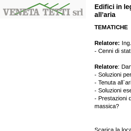
Edifici in 
all’aria
TEMATICHE
Relatore:
Ing.
- Cenni di stat
Relatore
: Da
- Soluzioni pe
- Tenuta all`a
- Soluzioni es
- Prestazioni 
massica?
Scarica la lo