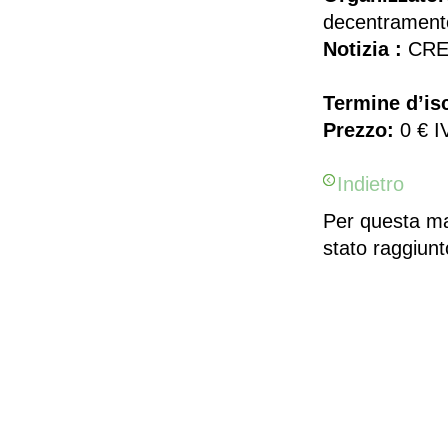
decentrament
Notizia :
CRED
Termine d’isc
Prezzo:
0 € I
Indietro
Per questa man
stato raggiun