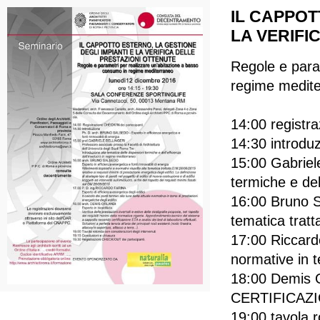
IL CAPPOT
LA VERIFI
Regole e para
regime medit
14:00 registra
14:30 introdu
15:00 Gabriele
termiche e del
16:00 Bruno Sa
tematica tratt
17:00 Riccardo 
normative in t
18:00 Demis
CERTIFICAZ
19:00 tavola r