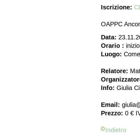
Iscrizione:
C
​OAPPC Anco
Data:
23.11.2
Orario :
inizi
Luogo:
Comes
Relatore:
Matt
Organizzator
Info:
Giulia C
Email:
giulia
Prezzo:
0 € I
Indietro