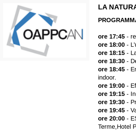
LA NATUR
PROGRAMM
​ore 17:45
- r
ore 18:00
- L
ore 18:15
- La
ore 18:30
- D
ore 18:45
- E
indoor.
​ore 19:00
- Ef
ore 19:15
- In
ore 19:30
- Pr
ore 19:45
- V
ore 20:00
- E
Terme,Hotel 