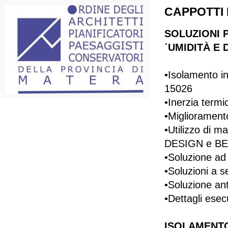
CAPPOTTI 
SOLUZIONI 
´UMIDITÀ E 
•Isolamento i
15026
•Inerzia term
•Migliorament
•Utilizzo di m
DESIGN e B
•Soluzione a
•Soluzioni 
•Soluzione an
•Dettagli esec
ISOLAMENTO