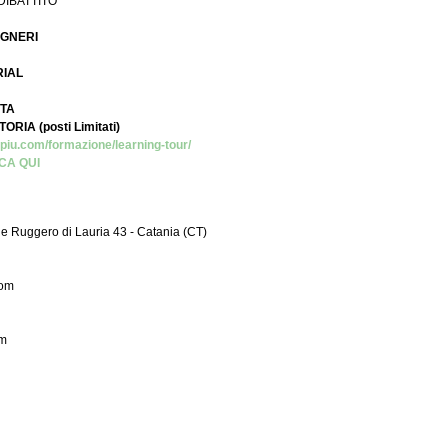
DIBATTITO
EGNERI
RIAL
ITA
IA (posti Limitati)
piu.com/formazione/learning-tour/
CA QUI
 Ruggero di Lauria 43 - Catania (CT)
com
om