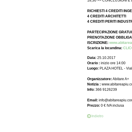
18,30 >> CONCLUSIONI E 
RICHIESTI 4 CREDITI ING
4 CREDITI ARCHITETTI
4 CREDITI PERITI INDUST
PARTECIPAZIONE GRATU
PRENOTAZIONE OBBLIGATOR
ISCRIZIONE:
www.abitarea
Scarica la locandina:
CLIC
Data:
25.10.2017
Orario :
inizio ore 14:00
Luogo:
PLAZA HOTEL - Viale
Organizzatore:
Abitare A+
Notizia :
www.abitareapiu.
Info:
366 9126239
Email:
info@abitareapiu.c
Prezzo:
0 € IVA inclusa
Indietro