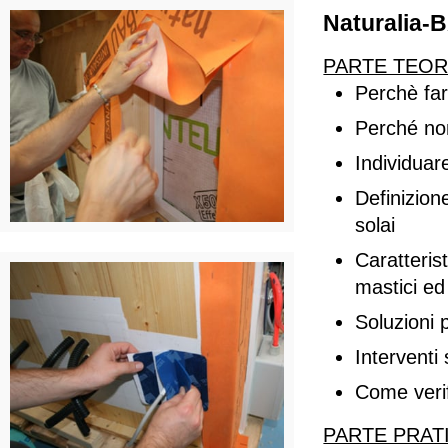
Naturalia
PARTE TEOR
Perchè far
Perché non
Individuar
Definizione
solai
Caratterist
mastici ed
Soluzioni 
Interventi 
Come verif
PARTE PRAT