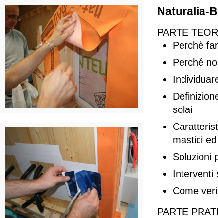
Naturalia
PARTE TEOR
Perchè far
Perché non
Individuar
Definizione
solai
Caratterist
mastici ed
Soluzioni 
Interventi 
Come verif
PARTE PRAT