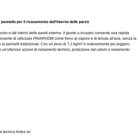
pannello per il risanamento dall’interno delle pareti
ordo e lati interni delle pareti esterne. Il giunto a incastro consente una rapida
i consente di utilizzare PAVAROOM come freno al vapore e di tenuta all'aria, senza la
to ai pannelli tradizionali. Con un peso di 7,2 kg/m² è notevolmente più leggero,
n'ulteriore azione di isolamento termico, protezione dal calore e isolamento
 tecnico Ardex srl