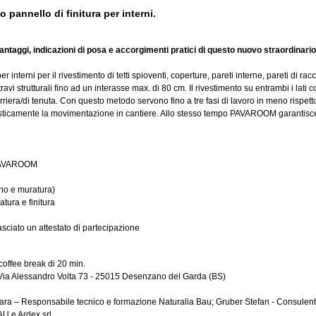
annello di finitura per interni.
ntaggi, indicazioni di posa e accorgimenti pratici di questo nuovo straordinario 
terni per il rivestimento di tetti spioventi, coperture, pareti interne, pareti di racc
ravi strutturali fino ad un interasse max. di 80 cm. Il rivestimento su entrambi i lat
barriera/di tenuta. Con questo metodo servono fino a tre fasi di lavoro in meno rispet
ticamente la movimentazione in cantiere. Allo stesso tempo PAVAROOM garantisce u
 PAVAROOM
egno e muratura)
atura e finitura
asciato un attestato di partecipazione
coffee break di 20 min.
a Alessandro Volta 73 - 25015 Desenzano del Garda (BS)
ara – Responsabile tecnico e formazione Naturalia Bau; Gruber Stefan - Consulente
U e Ardex srl