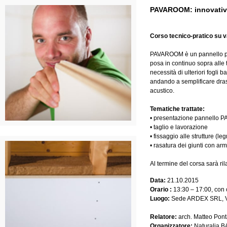
PAVAROOM: innovativo p
Corso tecnico-pratico su va
PAVAROOM è un pannello per in
posa in continuo sopra alle t
necessità di ulteriori fogli 
andando a semplificare dras
acustico.
Tematiche trattate:
• presentazione pannello
• taglio e lavorazione
• fissaggio alle strutture (l
• rasatura dei giunti con arm
Al termine del corsa sarà ril
Data:
21.10.2015
Orario :
13:30 – 17:00, con 
Luogo:
Sede ARDEX SRL, Vi
Relatore:
arch. Matteo Pont
Organizzatore:
Naturalia BA